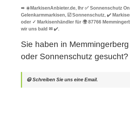
➨ ☀️MarkisenAnbieter.de, Ihr ✅ Sonnenschutz Onl
Gelenkarmmarkisen, ☑️ Sonnenschutz, ✔️ Markise
oder ✓ Markisenhändler für 🌍 87766 Memmingerb
wir uns bald ✉ ✔️.
Sie haben in Memmingerberg
oder Sonnenschutz gesucht?
😃 Schreiben Sie uns eine Email.