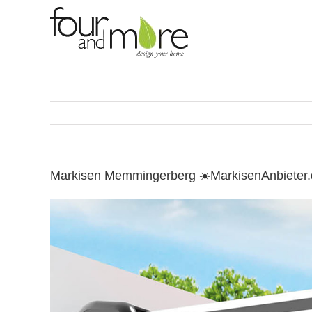
Skip
to
content
Markisen Memmingerberg ☀️MarkisenAnbieter