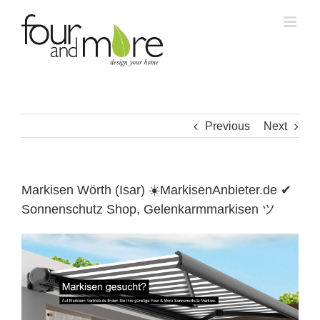
Skip
to
content
Previous
Next
Markisen Wörth (Isar) ☀️MarkisenAnbieter.de ✔
Sonnenschutz Shop, Gelenkarmmarkisen ツ