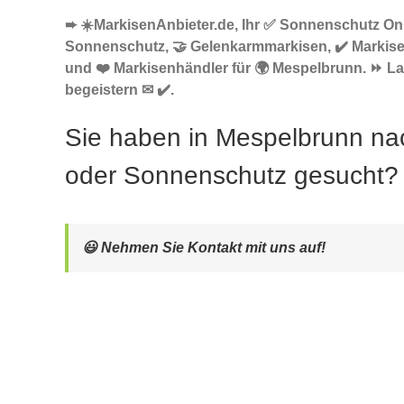
➨ ☀️MarkisenAnbieter.de, Ihr ✅ Sonnenschutz Onl
Sonnenschutz, 🤝 Gelenkarmmarkisen, ✔️ Markise
und ❤️ Markisenhändler für 🌍 Mespelbrunn. ⏩ La
begeistern ✉ ✔️.
Sie haben in Mespelbrunn na
oder Sonnenschutz gesucht?
😃 Nehmen Sie Kontakt mit uns auf!