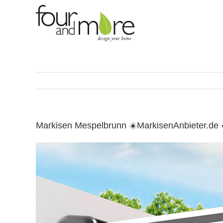
Skip
to
content
Markisen Mespelbrunn ☀️MarkisenAnbieter.de