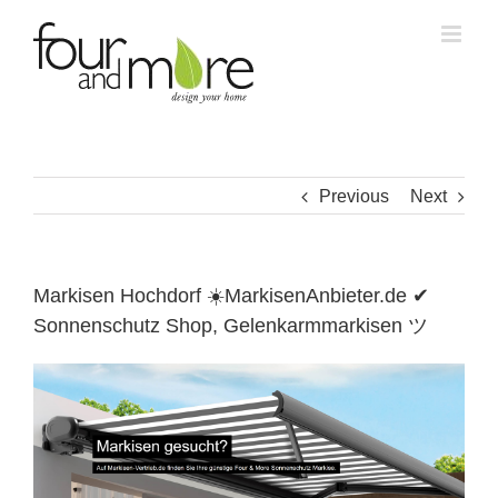
Skip
to
content
Previous
Next
Markisen Hochdorf ☀️MarkisenAnbieter.de ✔
Sonnenschutz Shop, Gelenkarmmarkisen ツ