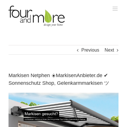
Skip
to
content
Previous
Next
Markisen Netphen ☀️MarkisenAnbieter.de ✔
Sonnenschutz Shop, Gelenkarmmarkisen ツ