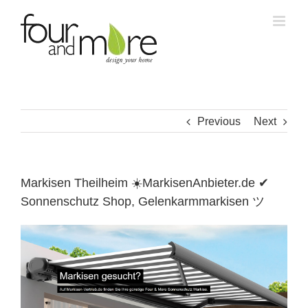
Skip
to
content
Previous
Next
Markisen Theilheim ☀️MarkisenAnbieter.de ✔
Sonnenschutz Shop, Gelenkarmmarkisen ツ