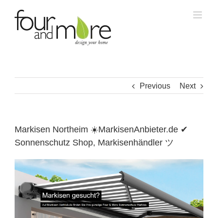
Skip
to
content
Previous
Next
Markisen Northeim ☀️MarkisenAnbieter.de ✔
Sonnenschutz Shop, Markisenhändler ツ