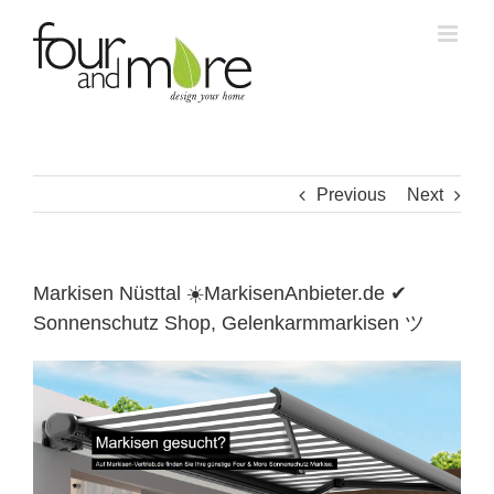
Skip
to
content
Previous
Next
Markisen Nüsttal ☀️MarkisenAnbieter.de ✔
Sonnenschutz Shop, Gelenkarmmarkisen ツ