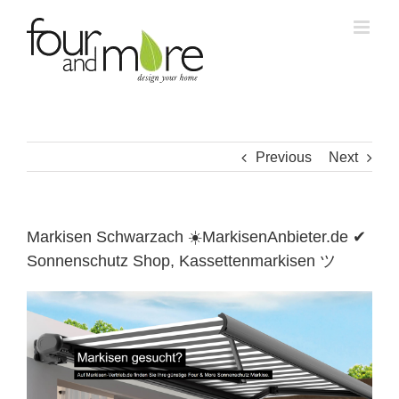
Skip
to
content
Previous
Next
Markisen Schwarzach ☀️MarkisenAnbieter.de ✔
Sonnenschutz Shop, Kassettenmarkisen ツ