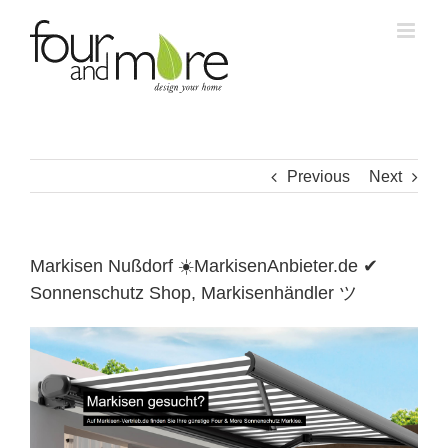
Skip
to
content
Previous
Next
Markisen Nußdorf ☀️MarkisenAnbieter.de ✔
Sonnenschutz Shop, Markisenhändler ツ