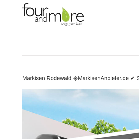
Skip
to
content
Markisen Rodewald ☀️MarkisenAnbieter.de ✔