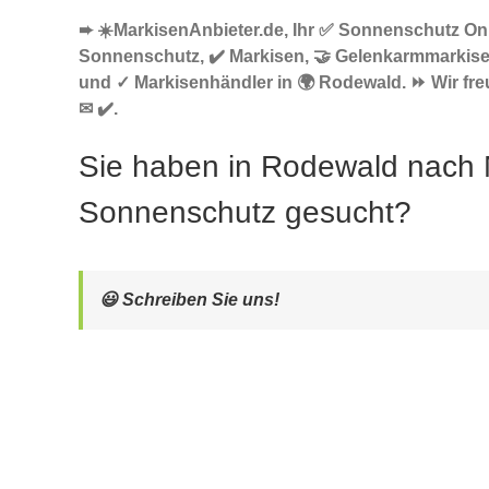
➨ ☀️MarkisenAnbieter.de, Ihr ✅ Sonnenschutz Onl
Sonnenschutz, ✔️ Markisen, 🤝 Gelenkarmmarkis
und ✓ Markisenhändler in 🌍 Rodewald. ⏩ Wir fre
✉ ✔️.
Sie haben in Rodewald nach 
Sonnenschutz gesucht?
😃 Schreiben Sie uns!