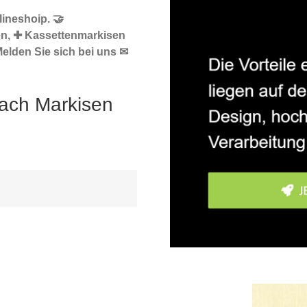
ineshoip. 🤝
en, ✚ Kassettenmarkisen
elden Sie sich bei uns ✉
nach Markisen