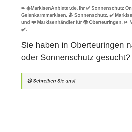
➨ ☀️MarkisenAnbieter.de, Ihr ✅ Sonnenschutz Onl
Gelenkarmmarkisen, 🔝 Sonnenschutz, ✔️ Markis
und ❤️ Markisenhändler für 🌍 Oberteuringen. ⏩ M
✔️.
Sie haben in Oberteuringen 
oder Sonnenschutz gesucht?
😃 Schreiben Sie uns!