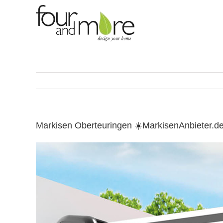
Skip
to
content
Markisen Oberteuringen ☀️MarkisenAnbieter.