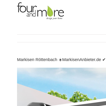
Skip
to
content
Markisen Röttenbach ☀️MarkisenAnbieter.de 