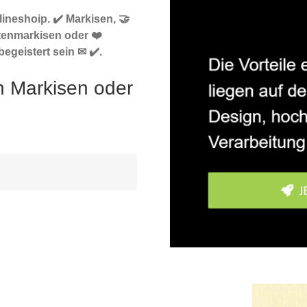
ineshoip. ✔️ Markisen, 🤝
tenmarkisen oder ❤️
egeistert sein ✉ ✔️.
h Markisen oder