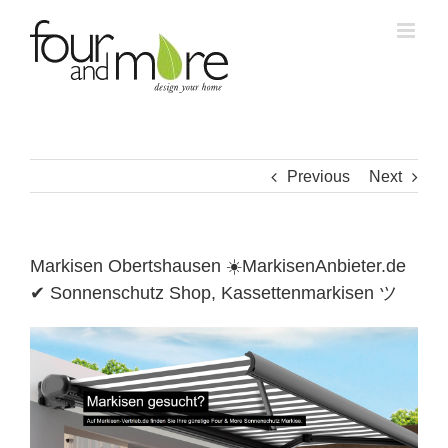
Skip
to
content
Previous
Next
Markisen Obertshausen ☀️MarkisenAnbieter.de
✔ Sonnenschutz Shop, Kassettenmarkisen ツ