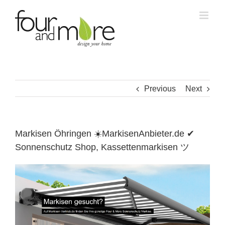
Skip
to
content
Previous
Next
Markisen Öhringen ☀️MarkisenAnbieter.de ✔
Sonnenschutz Shop, Kassettenmarkisen ツ