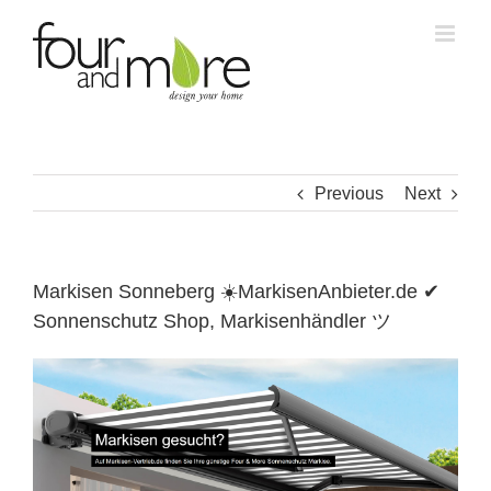
Skip
to
content
Previous
Next
Markisen Sonneberg ☀️MarkisenAnbieter.de ✔
Sonnenschutz Shop, Markisenhändler ツ