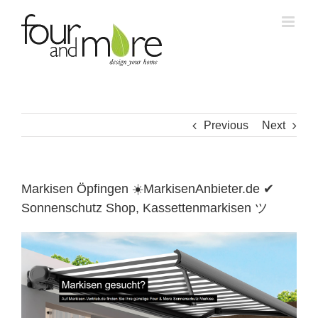
Skip
to
content
Previous
Next
Markisen Öpfingen ☀️MarkisenAnbieter.de ✔
Sonnenschutz Shop, Kassettenmarkisen ツ