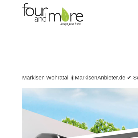
Skip
to
content
Markisen Wohratal ☀️MarkisenAnbieter.de ✔ 