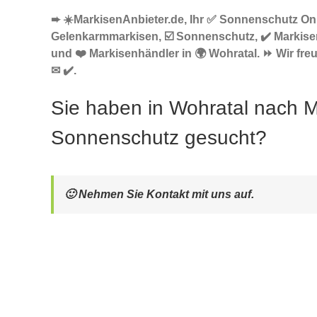
➨ ☀️MarkisenAnbieter.de, Ihr ✅ Sonnenschutz Onl
Gelenkarmmarkisen, ☑️ Sonnenschutz, ✔️ Markise
und ❤️ Markisenhändler in 🌍 Wohratal. ⏩ Wir fre
✉ ✔️.
Sie haben in Wohratal nach M
Sonnenschutz gesucht?
🙂 Nehmen Sie Kontakt mit uns auf.