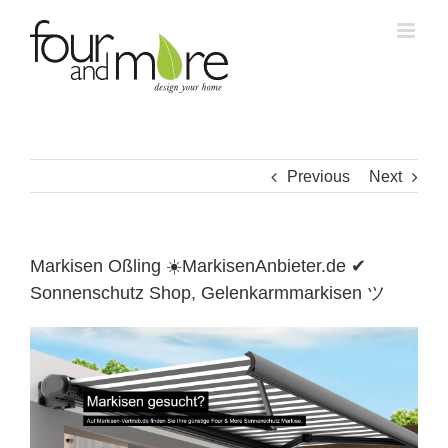
Skip
to
content
Previous
Next
Markisen Oßling ☀️MarkisenAnbieter.de ✔
Sonnenschutz Shop, Gelenkarmmarkisen ツ