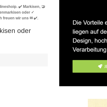
ineshoip. ✔️ Markisen, 🤝
tenmarkisen oder ✓
h freuen wir uns ✉ ✔️.
kisen oder