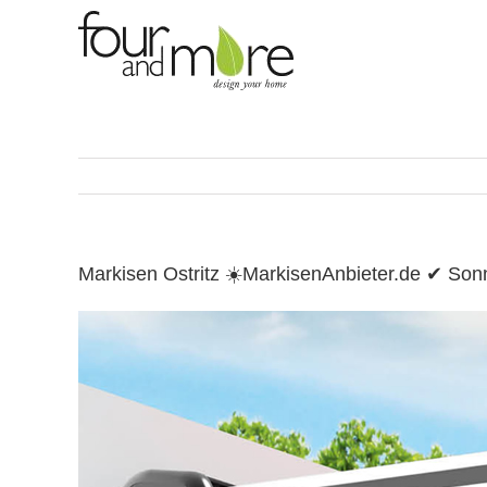
Skip
to
content
Markisen Ostritz ☀️MarkisenAnbieter.de ✔ So