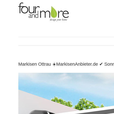
Skip
to
content
Markisen Ottrau ☀️MarkisenAnbieter.de ✔ Son