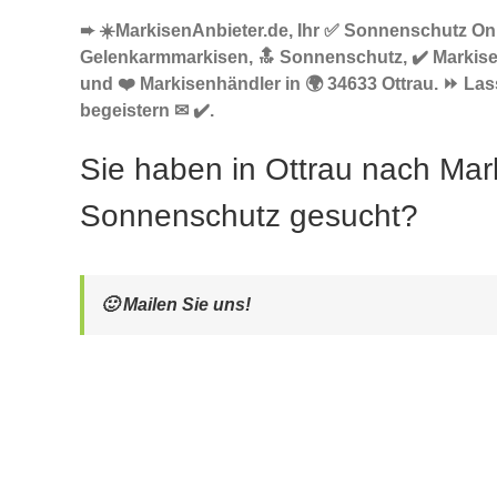
➨ ☀️MarkisenAnbieter.de, Ihr ✅ Sonnenschutz Onl
Gelenkarmmarkisen, 🔝 Sonnenschutz, ✔️ Markis
und ❤️ Markisenhändler in 🌍 34633 Ottrau. ⏩ Las
begeistern ✉ ✔️.
Sie haben in Ottrau nach Mar
Sonnenschutz gesucht?
🙂 Mailen Sie uns!