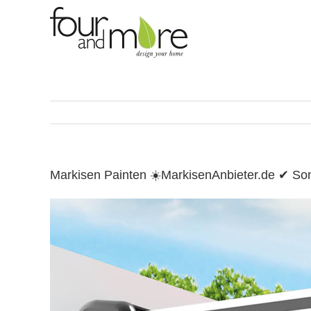
Skip
to
content
Markisen Painten ☀️MarkisenAnbieter.de ✔ S