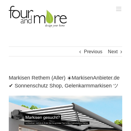
Skip
to
content
Previous
Next
Markisen Rethem (Aller) ☀️MarkisenAnbieter.de
✔ Sonnenschutz Shop, Gelenkarmmarkisen ツ