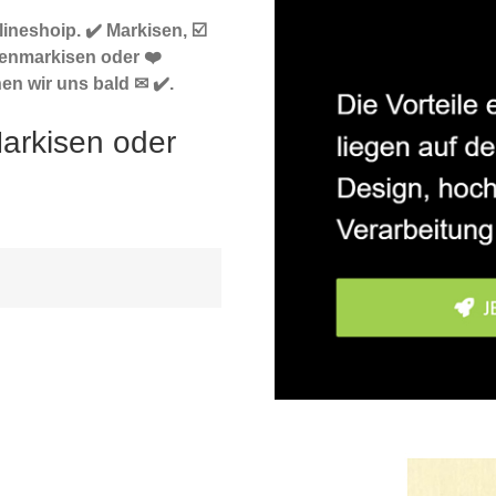
neshoip. ✔️ Markisen, ☑️
enmarkisen oder ❤️
en wir uns bald ✉ ✔️.
arkisen oder