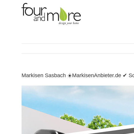
Skip
to
content
Markisen Sasbach ☀️MarkisenAnbieter.de ✔ S