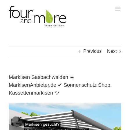
Skip
to
content
Previous
Next
Markisen Sasbachwalden ☀️
MarkisenAnbieter.de ✔ Sonnenschutz Shop,
Kassettenmarkisen ツ