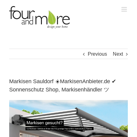
Skip
to
content
Previous
Next
Markisen Sauldorf ☀️MarkisenAnbieter.de ✔
Sonnenschutz Shop, Markisenhändler ツ