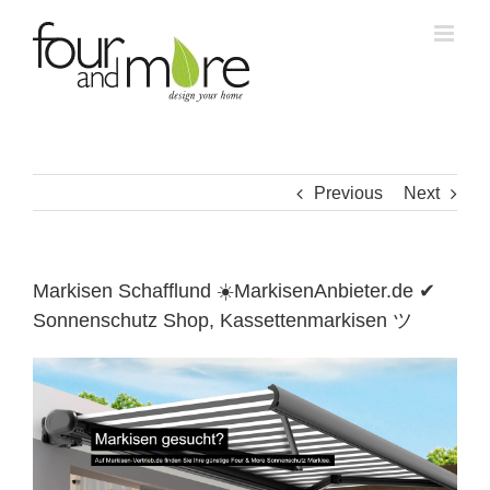
Skip
to
content
Previous
Next
Markisen Schafflund ☀️MarkisenAnbieter.de ✔
Sonnenschutz Shop, Kassettenmarkisen ツ