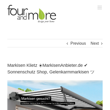
Skip
to
content
Previous
Next
Markisen Klietz ☀️MarkisenAnbieter.de ✔
Sonnenschutz Shop, Gelenkarmmarkisen ツ