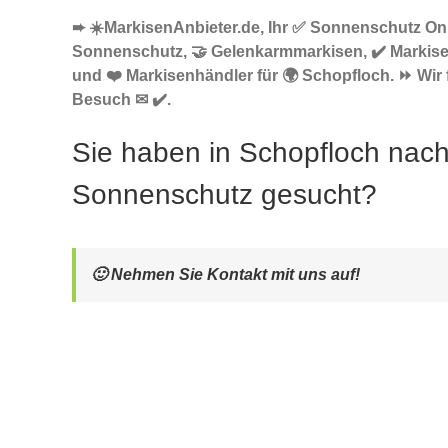
➨ ☀️MarkisenAnbieter.de, Ihr ✅ Sonnenschutz Onl
Sonnenschutz, 🤝 Gelenkarmmarkisen, ✔️ Markise
und ❤️ Markisenhändler für 🌍 Schopfloch. ⏩ Wir 
Besuch ✉ ✔️.
Sie haben in Schopfloch nac
Sonnenschutz gesucht?
🙂 Nehmen Sie Kontakt mit uns auf!