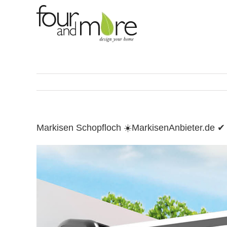
Skip
to
content
Markisen Schopfloch ☀️MarkisenAnbieter.de 