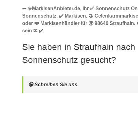
➨ ☀️MarkisenAnbieter.de, Ihr ✅ Sonnenschutz Onl
Sonnenschutz, ✔️ Markisen, 🤝 Gelenkarmmarkis
oder ❤️ Markisenhändler für 🌍 98646 Straufhain.
sein ✉ ✔️.
Sie haben in Straufhain nach
Sonnenschutz gesucht?
😃 Schreiben Sie uns.