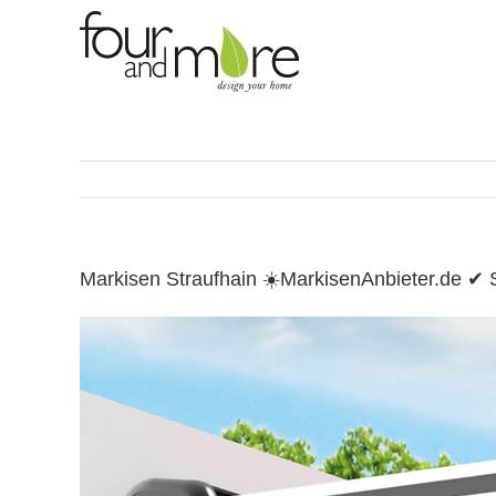
Skip
to
content
Markisen Straufhain ☀️MarkisenAnbieter.de 