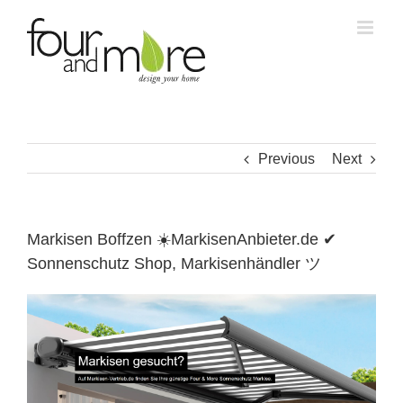
Skip
to
content
Previous
Next
Markisen Boffzen ☀️MarkisenAnbieter.de ✔
Sonnenschutz Shop, Markisenhändler ツ