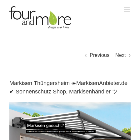
Skip
to
content
Previous
Next
Markisen Thüngersheim ☀️MarkisenAnbieter.de
✔ Sonnenschutz Shop, Markisenhändler ツ