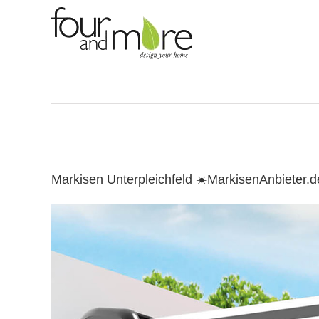
Skip
to
content
Markisen Unterpleichfeld ☀️MarkisenAnbieter