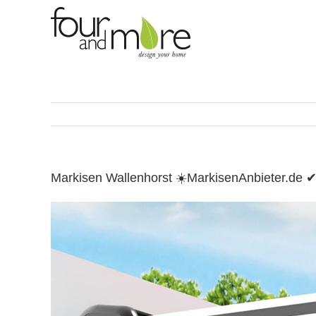
Skip
to
content
Markisen Wallenhorst ☀️MarkisenAnbieter.de