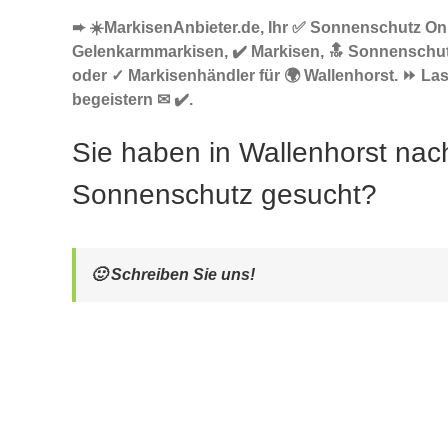
➨ ☀️MarkisenAnbieter.de, Ihr ✅ Sonnenschutz Onl
Gelenkarmmarkisen, ✔️ Markisen, 🔝 Sonnenschut
oder ✓ Markisenhändler für 🌍 Wallenhorst. ⏩ La
begeistern ✉ ✔️.
Sie haben in Wallenhorst nac
Sonnenschutz gesucht?
🙂 Schreiben Sie uns!