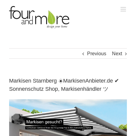
Skip
to
content
Previous
Next
Markisen Starnberg ☀️MarkisenAnbieter.de ✔
Sonnenschutz Shop, Markisenhändler ツ