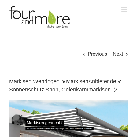
Skip
to
content
Previous
Next
Markisen Wehringen ☀️MarkisenAnbieter.de ✔
Sonnenschutz Shop, Gelenkarmmarkisen ツ