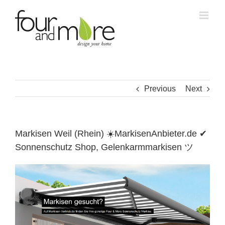
Skip
to
content
Previous
Next
Markisen Weil (Rhein) ☀️MarkisenAnbieter.de ✔
Sonnenschutz Shop, Gelenkarmmarkisen ツ