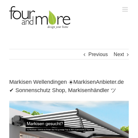
Skip
to
content
Previous
Next
Markisen Wellendingen ☀️MarkisenAnbieter.de
✔ Sonnenschutz Shop, Markisenhändler ツ