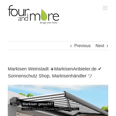
Skip
to
content
Previous
Next
Markisen Weinstadt ☀️MarkisenAnbieter.de ✔
Sonnenschutz Shop, Markisenhändler ツ