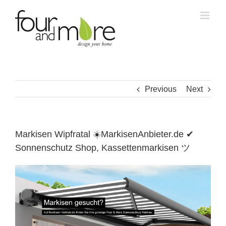
Skip
to
content
Previous
Next
Markisen Wipfratal ☀️MarkisenAnbieter.de ✔
Sonnenschutz Shop, Kassettenmarkisen ツ