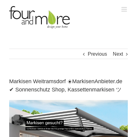
Skip
to
content
Previous
Next
Markisen Weitramsdorf ☀️MarkisenAnbieter.de
✔ Sonnenschutz Shop, Kassettenmarkisen ツ