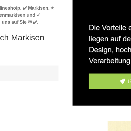
ineshoip. ✔️ Markisen, ⭐
tenmarkisen und ✓
uns auf Sie ✉ ✔️.
ach Markisen