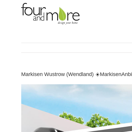
Skip
to
content
Markisen Wustrow (Wendland) ☀️MarkisenAnbi