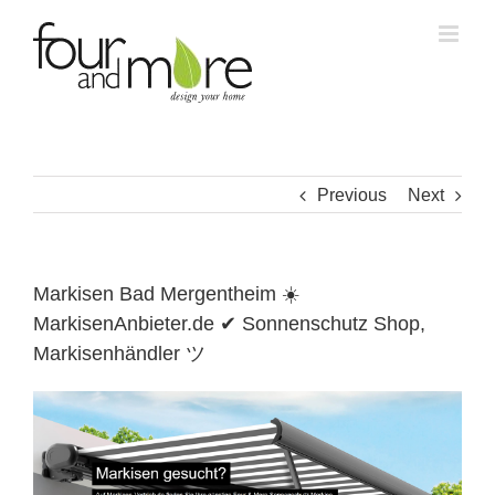
Skip
to
content
Previous
Next
Markisen Bad Mergentheim ☀️
MarkisenAnbieter.de ✔ Sonnenschutz Shop,
Markisenhändler ツ