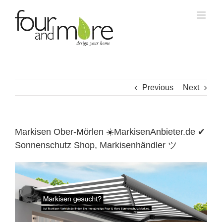
Skip
to
content
Previous
Next
Markisen Ober-Mörlen ☀️MarkisenAnbieter.de ✔
Sonnenschutz Shop, Markisenhändler ツ